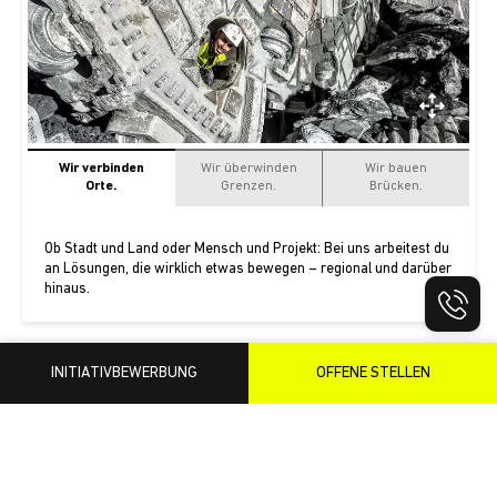
Wir verbinden
Wir überwinden
Wir bauen
Orte.
Grenzen.
Brücken.
Ob Stadt und Land oder Mensch und Projekt: Bei uns arbeitest du
an Lösungen, die wirklich etwas bewegen – regional und darüber
hinaus.
Wie möchten Sie fortfahren?
WEITERE INFORMATIONEN
WEITERSUCHEN
ZUR ANFRAGE
INITIATIVBEWERBUNG
OFFENE STELLEN
Galerie
Hier gibt’s Einblicke in ARX: Menschen, Projekte, Momente.
Direkt von der Baustelle, aus dem Büro oder vom
Teamlunch. Schau rein – so ticken wir.